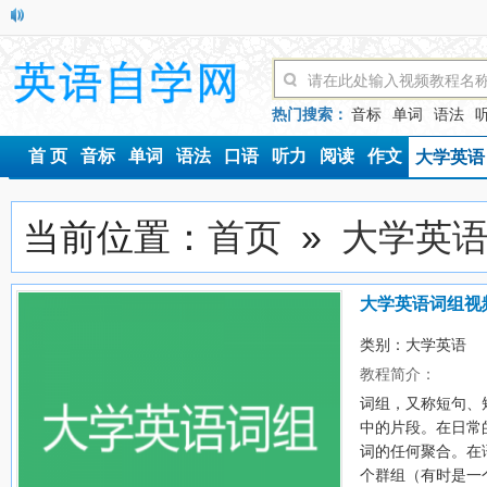
热门搜索：
音标
单词
语法
首 页
音标
单词
语法
口语
听力
阅读
作文
大学英语
当前位置：
首页
»
大学英
大学英语词组视
类别：
大学英语
时
教程简介：
词组，又称短句、
中的片段。在日常
词的任何聚合。在
个群组（有时是一