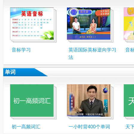
音标学习
英语国际英标逆向学习
音
法
单词
初一高频词汇
一小时背400个单词
天